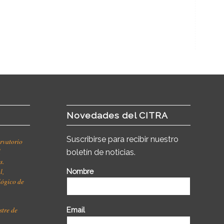
Novedades del CITRA
Suscribirse para recibir nuestro
rvatorio
l
boletín de noticias.
s.
l,
Nombre
ológico de
stre de
Email