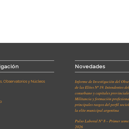
igación
Novedades
Informe de Investigación del Obse
, Observatorios y Núcleos
de las Elites Nº 19. Intendentes de
conurbano y capitales provinciale
Militancia y formación profesiona
o
principales rasgos del perfil soci
la elite municipal argentina
Pulso Laboral N° 8 – Primer seme
2026