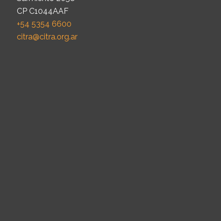
CP C1044AAF
+54 5354 6600
citra@citra.org.ar
Investigación
Programas, Observatorios y Núcleos
Proyectos
Repositorio