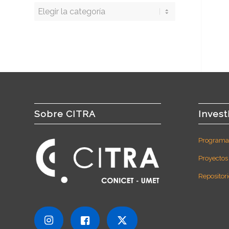
Buscar
por
categoría
Sobre CITRA
Invest
Programas
Proyectos
Repositori