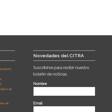
Novedades del CITRA
Suscribirse para recibir nuestro
rvatorio
l
boletín de noticias.
s.
l,
Nombre
ológico de
stre de
Email