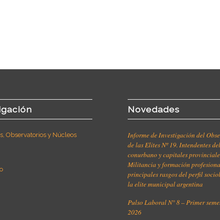
igación
Novedades
Informe de Investigación del Obse
, Observatorios y Núcleos
de las Elites Nº 19. Intendentes de
conurbano y capitales provinciale
Militancia y formación profesiona
o
principales rasgos del perfil soci
la elite municipal argentina
Pulso Laboral N° 8 – Primer seme
2026