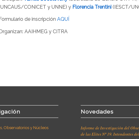
(UNCAUS/CONICET y UNNE) y
Florencia Trentini
(IESCT/UN
Formulario de inscripción
AQUÍ
Organizan: AAIHMEG y CITRA
igación
Novedades
Informe de Investigación del Obse
, Observatorios y Núcleos
de las Elites Nº 19. Intendentes de