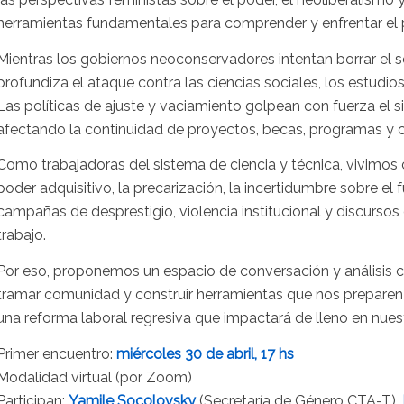
herramientas fundamentales para comprender y enfrentar el 
Mientras los gobiernos neoconservadores intentan borrar el s
profundiza el ataque contra las ciencias sociales, los estudios
Las políticas de ajuste y vaciamiento golpean con fuerza el s
afectando la continuidad de proyectos, becas, programas y c
Como trabajadoras del sistema de ciencia y técnica, vivimos 
poder adquisitivo, la precarización, la incertidumbre sobre e
campañas de desprestigio, violencia institucional y discurso
trabajo.
Por eso, proponemos un espacio de conversación y análisis co
tramar comunidad y construir herramientas que nos preparen p
una reforma laboral regresiva que impactará de lleno en nues
Primer encuentro:
miércoles 30 de abril, 17 hs
Modalidad virtual (por Zoom)
Participan:
Yamile Socolovsky
(Secretaría de Género CTA-T),