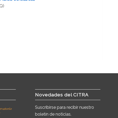
Q)
Novedades del CITRA
Suscribirse para recibir nuestro
rvatorio
l
boletín de noticias.