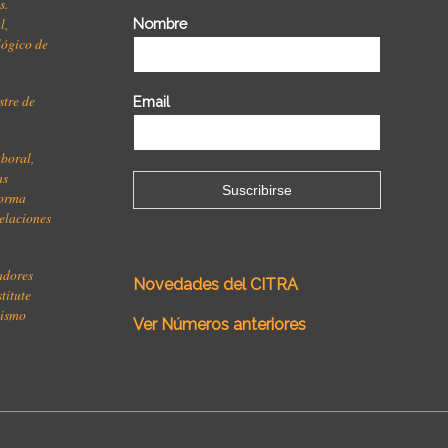
s.
l,
Nombre
ológico de
stre de
Email
aboral,
as
forma
relaciones
jadores
Novedades del CITRA
titute
lismo
Ver Números anteriores