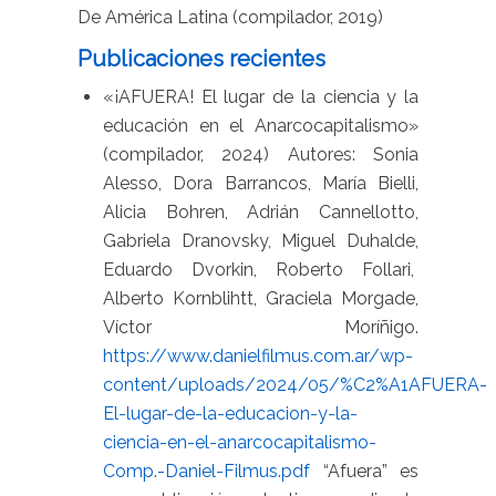
De América Latina (compilador, 2019)
Publicaciones recientes
«¡AFUERA! El lugar de la ciencia y la
educación en el Anarcocapitalismo»
(compilador, 2024)
Autores: Sonia
Alesso, Dora Barrancos, María Bielli,
Alicia Bohren, Adrián Cannellotto,
Gabriela Dranovsky, Miguel Duhalde,
Eduardo Dvorkin, Roberto Follari,
Alberto Kornblihtt, Graciela Morgade,
Víctor Moríñigo.
https://www.danielfilmus.com.ar/wp-
content/uploads/2024/05/%C2%A1AFUERA-
El-lugar-de-la-educacion-y-la-
ciencia-en-el-anarcocapitalismo-
Comp.-Daniel-Filmus.pdf
“Afuera” es