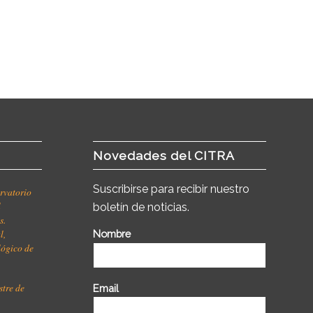
Novedades del CITRA
Suscribirse para recibir nuestro
rvatorio
l
boletín de noticias.
s.
l,
Nombre
ológico de
stre de
Email