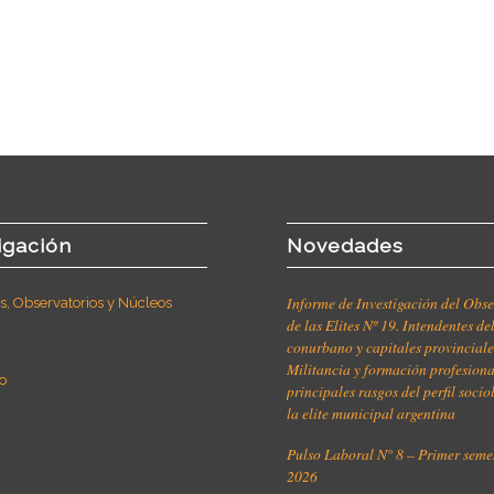
igación
Novedades
Informe de Investigación del Obse
, Observatorios y Núcleos
de las Elites Nº 19. Intendentes de
conurbano y capitales provinciale
Militancia y formación profesiona
o
principales rasgos del perfil soci
la elite municipal argentina
Pulso Laboral N° 8 – Primer seme
2026