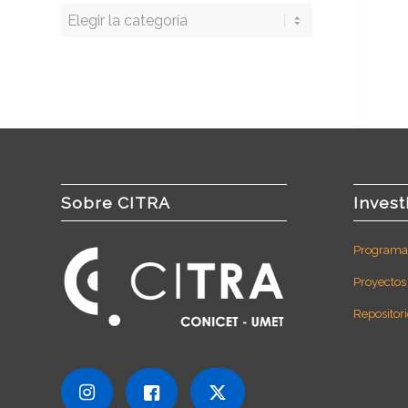
Buscar
por
categoría
Sobre CITRA
Invest
Programas
Proyectos
Repositori