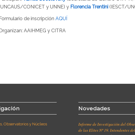
(UNCAUS/CONICET y UNNE) y
Florencia Trentini
(IESCT/UN
Formulario de inscripción
AQUÍ
Organizan: AAIHMEG y CITRA
igación
Novedades
Informe de Investigación del Obse
, Observatorios y Núcleos
de las Elites Nº 19. Intendentes de