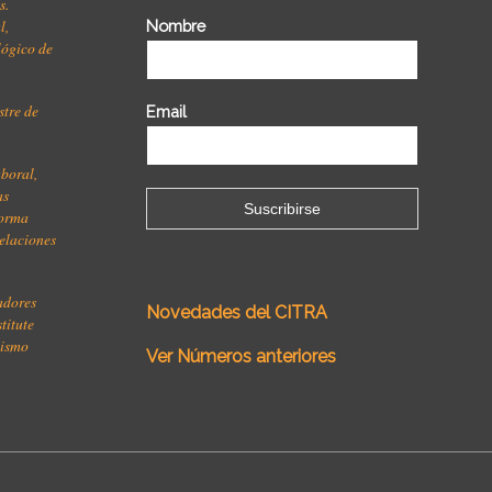
s.
l,
Nombre
ológico de
stre de
Email
aboral,
as
forma
relaciones
jadores
Novedades del CITRA
titute
lismo
Ver Números anteriores