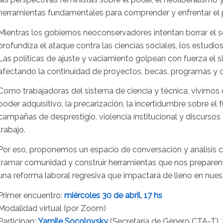
herramientas fundamentales para comprender y enfrentar el 
Mientras los gobiernos neoconservadores intentan borrar el s
profundiza el ataque contra las ciencias sociales, los estudios
Las políticas de ajuste y vaciamiento golpean con fuerza el s
afectando la continuidad de proyectos, becas, programas y c
Como trabajadoras del sistema de ciencia y técnica, vivimos 
poder adquisitivo, la precarización, la incertidumbre sobre e
campañas de desprestigio, violencia institucional y discurso
trabajo.
Por eso, proponemos un espacio de conversación y análisis co
tramar comunidad y construir herramientas que nos preparen p
una reforma laboral regresiva que impactará de lleno en nues
Primer encuentro:
miércoles 30 de abril, 17 hs
Modalidad virtual (por Zoom)
Participan:
Yamile Socolovsky
(Secretaría de Género CTA-T),