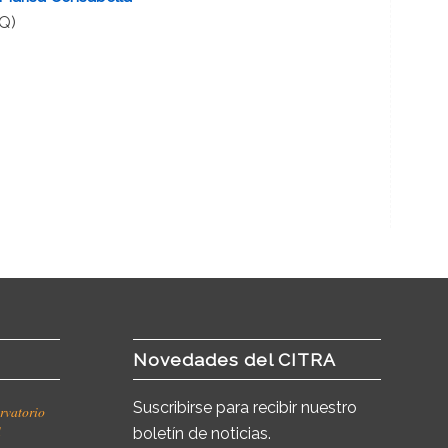
Q)
Novedades del CITRA
Suscribirse para recibir nuestro
rvatorio
l
boletín de noticias.