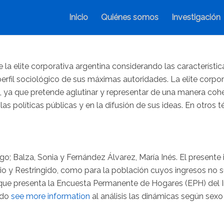
Inicio
Quiénes somos
Investigación
e la elite corporativa argentina considerando las característi
 perfil sociológico de sus máximas autoridades. La elite corp
s, ya que pretende aglutinar y representar de una manera cohe
 las políticas públicas y en la difusión de sus ideas. En otros
; Balza, Sonia y Fernández Álvarez, María Inés. El presente 
o y Restringido, como para la población cuyos ingresos no sup
s que presenta la Encuesta Permanente de Hogares (EPH) del I
ndo
see more information
al análisis las dinámicas según sexo 