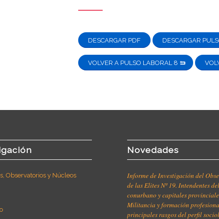
DESCARGAR PDF
DESCARGAR PULS
VOLVER A PULSO LABORAL 8
VOL
igación
Novedades
Informe de Investigación del Obse
, Observatorios y Núcleos
de las Elites Nº 19. Intendentes de
conurbano y capitales provinciale
Militancia y formación profesiona
o
principales rasgos del perfil soci