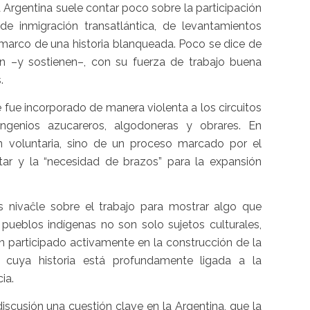
la Argentina suele contar poco sobre la participación
de inmigración transatlántica, de levantamientos
l marco de una historia blanqueada. Poco se dice de
on –y sostienen–, con su fuerza de trabajo buena
s.
e fue incorporado de manera violenta a los circuitos
ingenios azucareros, algodoneras y obrares. En
ón voluntaria, sino de un proceso marcado por el
litar y la “necesidad de brazos” para la expansión
 nivaĉle sobre el trabajo para mostrar algo que
ueblos indígenas no son solo sujetos culturales,
n participado activamente en la construcción de la
, cuya historia está profundamente ligada a la
cia.
iscusión una cuestión clave en la Argentina, que la