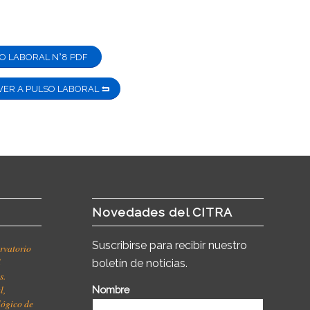
O LABORAL N°8 PDF
VER A PULSO LABORAL
Novedades del CITRA
Suscribirse para recibir nuestro
rvatorio
l
boletín de noticias.
s.
l,
Nombre
ológico de