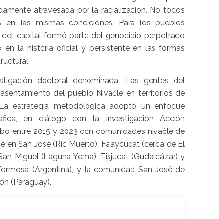
damente atravesada por la racialización. No todos
os en las mismas condiciones. Para los pueblos
a del capital formó parte del genocidio perpetrado
en la historia oficial y persistente en las formas
ructural.
stigación doctoral denominada “Las gentes del
sentamiento del pueblo Nivaĉle en territorios de
 La estrategia metodológica adoptó un enfoque
áfica, en diálogo con la Investigación Acción
 cabo entre 2015 y 2023 con comunidades nivaĉle de
te en San José (Río Muerto),
Fa’aycucat
(cerca de El
 San Miguel (Laguna Yema),
Tisjucat
(Gudalcázar) y
 Formosa (Argentina), y la comunidad San José de
ón (Paraguay).