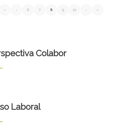
2017)
ju
gestión de Esteban Bullrich (2015-
pa
«
‹
6
7
8
9
10
›
»
Deportes de la Nación durante la
na
perfil del Ministerio de Educación y
co
“gerencia de recursos humanos”. El
“C
la “agencia de evaluación” y la
In
Informe de Investigación Nº 4. Entre
spectiva Colabor
so Laboral