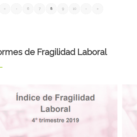
19.
CO
del Proyecto Monitor Laboral COVID-
ma
«
‹
6
7
8
9
10
›
»
Relevamiento realizado en el marco
cu
popular durante la cuarentena.
Mé
Método CITRA Vol. 5. La economía
ormes de Fragilidad Laboral