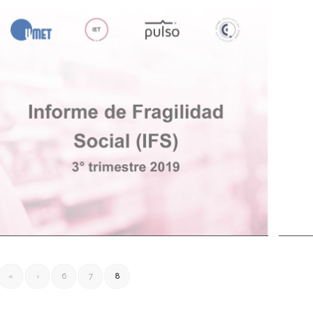
5/03/2020
15/0
trimestre 2019
tr
Indice de Fragilidad Social (IFS) 3°
Inf
«
‹
6
7
8