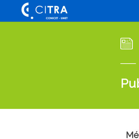
Pu
Mé