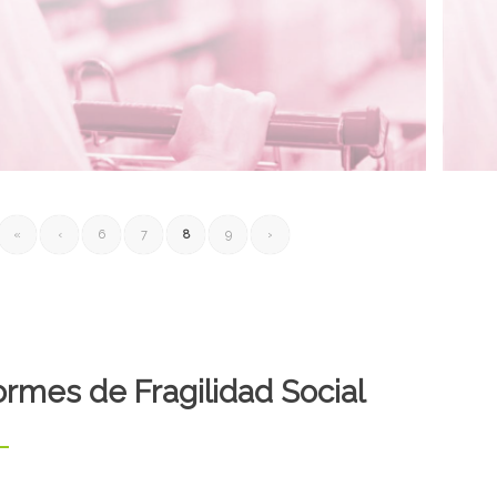
4/03/2020
24/0
Índice de Fragilidad Laboral 4T 2019
Ín
«
‹
6
7
8
9
›
ormes de Fragilidad Social